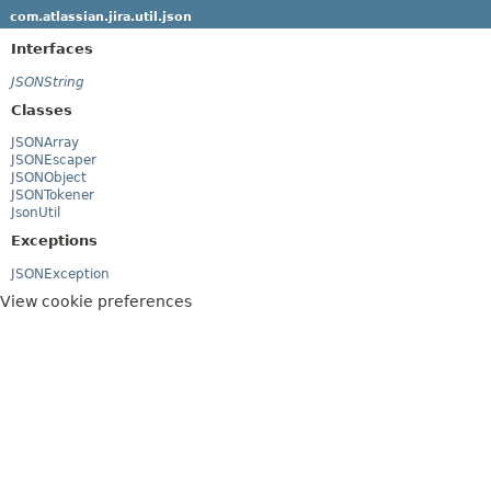
com.atlassian.jira.util.json
Interfaces
JSONString
Classes
JSONArray
JSONEscaper
JSONObject
JSONTokener
JsonUtil
Exceptions
JSONException
View cookie preferences